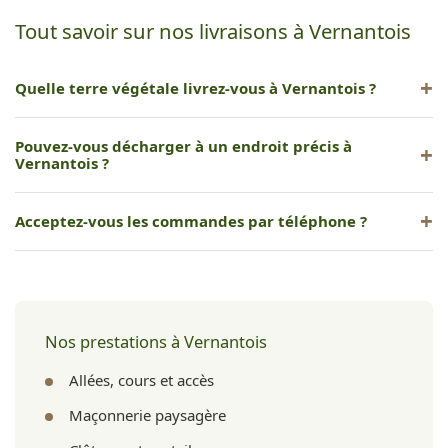
Tout savoir sur nos livraisons à Vernantois
Quelle terre végétale livrez-vous à Vernantois ?
De la terre végétale criblée, enrichie et prête à l'emploi pour
Pouvez-vous décharger à un endroit précis à
vos plantations, pelouses et potagers.
Vernantois ?
Oui, notre camion benne permet un déchargement ciblé, au
Acceptez-vous les commandes par téléphone ?
plus près de votre zone de travail.
Oui, vous pouvez commander par téléphone au 06 73 08 11
08 ou via notre formulaire en ligne.
Nos prestations à Vernantois
Allées, cours et accès
Maçonnerie paysagère