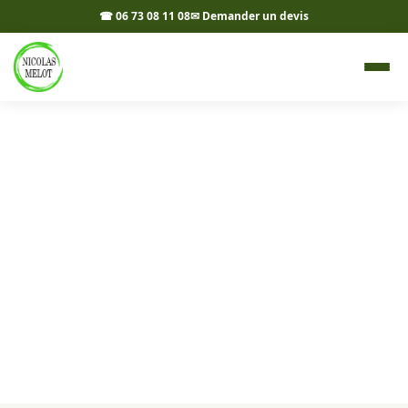
☎ 06 73 08 11 08
✉ Demander un devis
Livraison d'agrégats à
Vernantois 39570 - Nicolas
Melot
Cailloux, sable, gravier et terre livrés à Vernantois