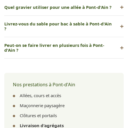
Quel gravier utiliser pour une allée à Pont-d'Ain ?
Pour une allée, nous recommandons un gravier concassé
Livrez-vous du sable pour bac à sable à Pont-d'Ain
6/14 ou 8/16, stabilisé pour le passage de véhicules.
?
Oui, nous proposons du sable lavé adapté aux aires de jeux
Peut-on se faire livrer en plusieurs fois à Pont-
et bacs à sable.
d'Ain ?
Oui, nous pouvons planifier plusieurs livraisons selon
l'avancement de votre chantier.
Nos prestations à Pont-d'Ain
Allées, cours et accès
Maçonnerie paysagère
Clôtures et portails
Livraison d'agrégats