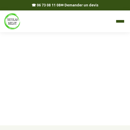
☎ 06 73 08 11 08
✉ Demander un devis
Livraison d'agrégats à Pont-
d'Ain 01160 - Nicolas Melot
Livraison d'agrégats sur chantier à Pont-d'Ain par
Nicolas Melot