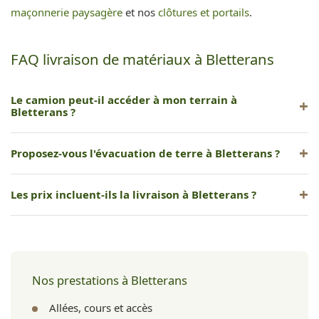
maçonnerie paysagère
et nos
clôtures et portails
.
FAQ livraison de matériaux à Bletterans
Le camion peut-il accéder à mon terrain à
Bletterans ?
Notre camion nécessite un accès d'au moins 3 m de large.
Proposez-vous l'évacuation de terre à Bletterans ?
Nous vérifions l'accessibilité avant livraison.
Oui, nous pouvons évacuer terre, gravats et déchets inertes
Les prix incluent-ils la livraison à Bletterans ?
de votre chantier.
Le prix de livraison dépend de la distance. Nous vous
communiquons le tarif total lors du devis.
Nos prestations à Bletterans
Allées, cours et accès