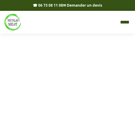
☎ 06 73 08 11 08
✉ Demander un devis
Livraison d'agrégats à
Bletterans 39140 - Nicolas
Melot
Livraison d'agrégats à Bletterans : cailloux, sable,
gravier, terre végétale