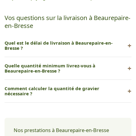
Vos questions sur la livraison à Beaurepaire-
en-Bresse
Quel est le délai de livraison à Beaurepaire-en-
Bresse ?
Nous livrons généralement sous 24 à 72 heures selon la
Quelle quantité minimum livrez-vous à
disponibilité des matériaux et notre planning.
Beaurepaire-en-Bresse ?
Nous livrons à partir d'un mètre cube. Pour les petites
Comment calculer la quantité de gravier
quantités, le retrait à Nance est plus avantageux.
nécessaire ?
Multipliez la surface par l'épaisseur souhaitée. Nous vous
aidons à estimer la quantité exacte lors du devis.
Nos prestations à Beaurepaire-en-Bresse