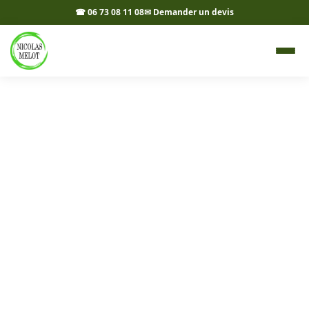
☎ 06 73 08 11 08
✉ Demander un devis
Livraison d'agrégats à
Beaurepaire-en-Bresse 71580
- Nicolas Melot
Livraison de gravier, cailloux et terre végétale à
Beaurepaire-en-Bresse