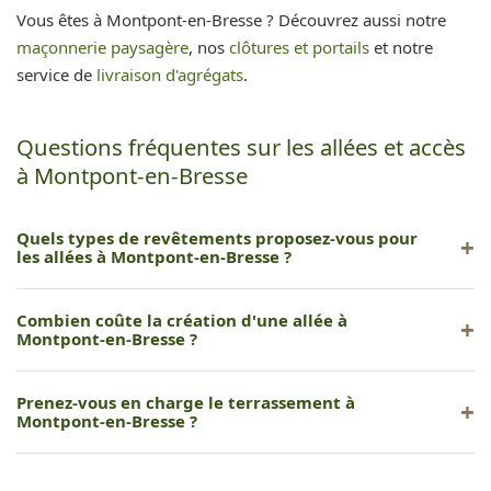
Vous êtes à Montpont-en-Bresse ? Découvrez aussi notre
maçonnerie paysagère
, nos
clôtures et portails
et notre
service de
livraison d'agrégats
.
Questions fréquentes sur les allées et accès
à Montpont-en-Bresse
Quels types de revêtements proposez-vous pour
les allées à Montpont-en-Bresse ?
Nous proposons pavés, gravier stabilisé, béton désactivé,
Combien coûte la création d'une allée à
enrobé et dalles en pierre naturelle.
Montpont-en-Bresse ?
Le coût varie selon le revêtement et la surface. Nous
Prenez-vous en charge le terrassement à
réalisons un devis gratuit après étude sur place.
Montpont-en-Bresse ?
Oui, nous gérons l'intégralité du chantier : décaissement,