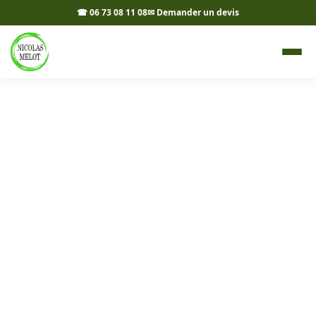
☎ 06 73 08 11 08
✉ Demander un devis
Allées, cours et accès à
Montpont-en-Bresse 71470 -
Nicolas Melot
Vos allées, cours et accès aménagés à Montpont-en-
Bresse et dans les environs