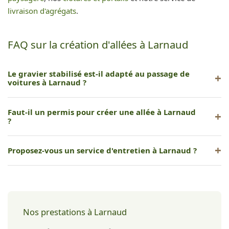
livraison d'agrégats
.
FAQ sur la création d'allées à Larnaud
Le gravier stabilisé est-il adapté au passage de
voitures à Larnaud ?
Oui, le gravier stabilisé avec alvéoles (type Nidagravel)
Faut-il un permis pour créer une allée à Larnaud
supporte le passage de véhicules tout en restant esthétique.
?
En général non, mais une déclaration préalable peut être
Proposez-vous un service d'entretien à Larnaud ?
requise si vous modifiez l'aspect extérieur visible depuis la
voie publique.
Nous nous concentrons sur la création et la rénovation. Nos
réalisations sont conçues pour minimiser l'entretien.
Nos prestations à Larnaud