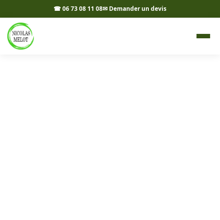
☎ 06 73 08 11 08
✉ Demander un devis
Allées, cours et accès à
Larnaud 39140 - Nicolas
Melot
Création et aménagement d'allées, cours et accès à
Larnaud et ses environs