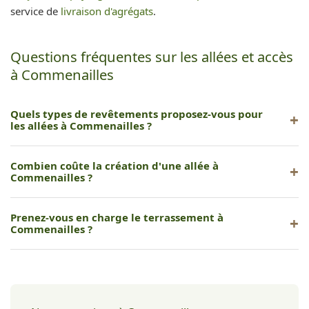
service de
livraison d'agrégats
.
Questions fréquentes sur les allées et accès
à Commenailles
Quels types de revêtements proposez-vous pour
les allées à Commenailles ?
Nous proposons pavés, gravier stabilisé, béton désactivé,
Combien coûte la création d'une allée à
enrobé et dalles en pierre naturelle.
Commenailles ?
Le coût varie selon le revêtement et la surface. Nous
Prenez-vous en charge le terrassement à
réalisons un devis gratuit après étude sur place.
Commenailles ?
Oui, nous gérons l'intégralité du chantier : décaissement,
terrassement, fondation et pose du revêtement.