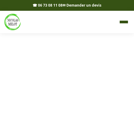
☎ 06 73 08 11 08
✉ Demander un devis
Allées, cours et accès à
Commenailles 39140 -
Nicolas Melot
Vos allées, cours et accès aménagés à Commenailles et
dans les environs