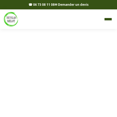
☎ 06 73 08 11 08
✉ Demander un devis
Allées, cours et accès à
Chalon-sur-Saône 71100 -
Nicolas Melot
Vos allées, cours et accès aménagés à Chalon-sur-
Saône et dans les environs