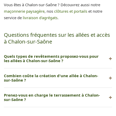
Vous êtes à Chalon-sur-Saône ? Découvrez aussi notre
maçonnerie paysagère
, nos
clôtures et portails
et notre
service de
livraison d'agrégats
.
Questions fréquentes sur les allées et accès
à Chalon-sur-Saône
Quels types de revêtements proposez-vous pour
les allées à Chalon-sur-Saône ?
Nous proposons pavés, gravier stabilisé, béton désactivé,
Combien coûte la création d'une allée à Chalon-
enrobé et dalles en pierre naturelle.
sur-Saône ?
Le coût varie selon le revêtement et la surface. Nous
Prenez-vous en charge le terrassement à Chalon-
réalisons un devis gratuit après étude sur place.
sur-Saône ?
Oui, nous gérons l'intégralité du chantier : décaissement,