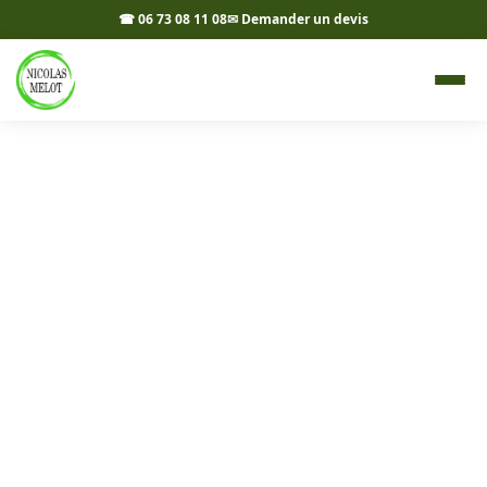
☎ 06 73 08 11 08
✉ Demander un devis
Allées, cours et accès à
Bersaillin 39800 - Nicolas
Melot
Réalisation d'allées, cours et accès sur mesure à
Bersaillin