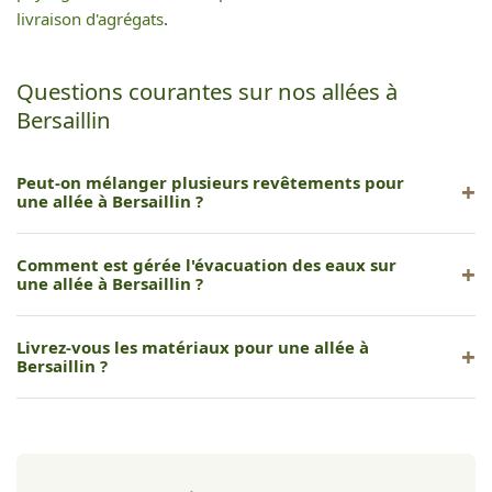
livraison d'agrégats
.
Questions courantes sur nos allées à
Bersaillin
Peut-on mélanger plusieurs revêtements pour
une allée à Bersaillin ?
Tout à fait. Nous pouvons associer pavés et gravier, ou dalles
Comment est gérée l'évacuation des eaux sur
et béton pour un rendu personnalisé.
une allée à Bersaillin ?
Nous intégrons systématiquement un drainage adapté :
Livrez-vous les matériaux pour une allée à
pente, caniveau ou revêtement perméable selon la
Bersaillin ?
configuration.
Oui, la fourniture et la livraison des matériaux sont incluses
dans notre prestation.